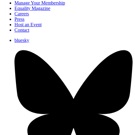
Manage Your Membership
Equality Magazine
Careers
Press
Host an Event
Contact
bluesky