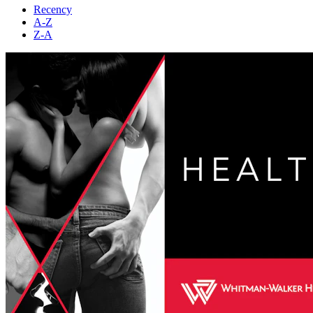
Recency
A-Z
Z-A