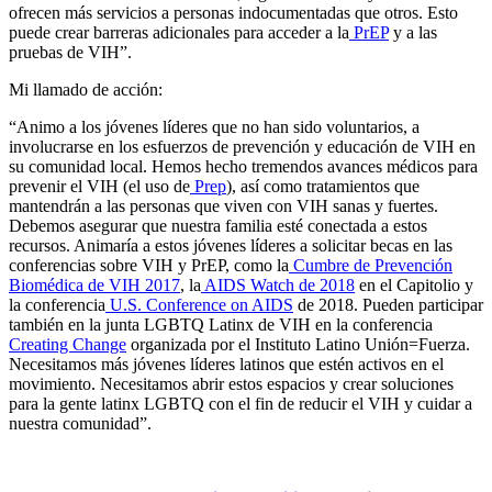
ofrecen más servicios a personas indocumentadas que otros. Esto
puede crear barreras adicionales para acceder a la
PrEP
y a las
pruebas de VIH”.
Mi llamado de acción:
“Animo a los jóvenes líderes que no han sido voluntarios, a
involucrarse en los esfuerzos de prevención y educación de VIH en
su comunidad local. Hemos hecho tremendos avances médicos para
prevenir el VIH (el uso de
Prep
), así como tratamientos que
mantendrán a las personas que viven con VIH sanas y fuertes.
Debemos asegurar que nuestra familia esté conectada a estos
recursos. Animaría a estos jóvenes líderes a solicitar becas en las
conferencias sobre VIH y PrEP, como la
Cumbre de Prevención
Biomédica de VIH 2017
, la
AIDS Watch de 2018
en el Capitolio y
la conferencia
U.S. Conference on AIDS
de 2018. Pueden participar
también en la junta LGBTQ Latinx de VIH en la conferencia
Creating Change
organizada por el Instituto Latino Unión=Fuerza.
Necesitamos más jóvenes líderes latinos que estén activos en el
movimiento. Necesitamos abrir estos espacios y crear soluciones
para la gente latinx LGBTQ con el fin de reducir el VIH y cuidar a
nuestra comunidad”.