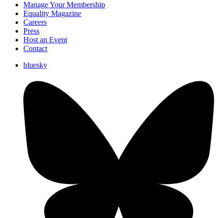
Manage Your Membership
Equality Magazine
Careers
Press
Host an Event
Contact
bluesky