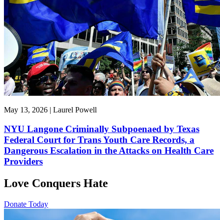
May 13, 2026 | Laurel Powell
NYU Langone Criminally Subpoenaed by Texas
Federal Court for Trans Youth Care Records, a
Dangerous Escalation in the Attacks on Health Care
Providers
Love Conquers Hate
Donate Today