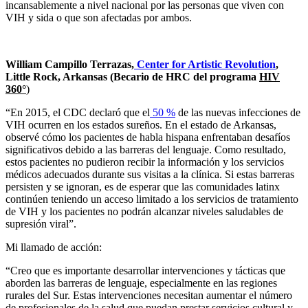
incansablemente a nivel nacional por las personas que viven con
VIH y sida o que son afectadas por ambos.
William Campillo Terrazas,
Center for Artistic Revolution
,
Little Rock, Arkansas (Becario de HRC del programa
HIV
360°
)
“En 2015, el CDC declaró que el
50 %
de las nuevas infecciones de
VIH ocurren en los estados sureños. En el estado de Arkansas,
observé cómo los pacientes de habla hispana enfrentaban desafíos
significativos debido a las barreras del lenguaje. Como resultado,
estos pacientes no pudieron recibir la información y los servicios
médicos adecuados durante sus visitas a la clínica. Si estas barreras
persisten y se ignoran, es de esperar que las comunidades latinx
continúen teniendo un acceso limitado a los servicios de tratamiento
de VIH y los pacientes no podrán alcanzar niveles saludables de
supresión viral”.
Mi llamado de acción:
“Creo que es importante desarrollar intervenciones y tácticas que
aborden las barreras de lenguaje, especialmente en las regiones
rurales del Sur. Estas intervenciones necesitan aumentar el número
de profesionales de la salud que puedan prestar servicios cultural y