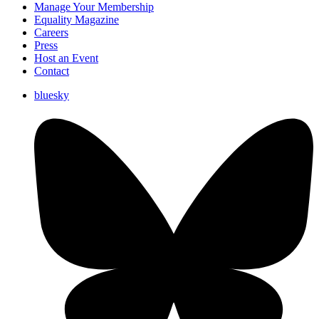
Manage Your Membership
Equality Magazine
Careers
Press
Host an Event
Contact
bluesky