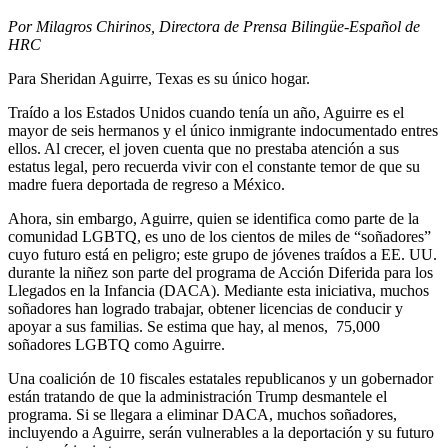
Por Milagros Chirinos, Directora de Prensa Bilingüe-Español de
HRC
Para Sheridan Aguirre, Texas es su único hogar.
Traído a los Estados Unidos cuando tenía un año, Aguirre es el
mayor de seis hermanos y el único inmigrante indocumentado entres
ellos. Al crecer, el joven cuenta que no prestaba atención a sus
estatus legal, pero recuerda vivir con el constante temor de que su
madre fuera deportada de regreso a México.
Ahora, sin embargo, Aguirre, quien se identifica como parte de la
comunidad LGBTQ, es uno de los cientos de miles de “soñadores”
cuyo futuro está en peligro; este grupo de jóvenes traídos a EE. UU.
durante la niñez son parte del programa de Acción Diferida para los
Llegados en la Infancia (DACA). Mediante esta iniciativa, muchos
soñadores han logrado trabajar, obtener licencias de conducir y
apoyar a sus familias. Se estima que hay, al menos, 75,000
soñadores LGBTQ como Aguirre.
Una coalición de 10 fiscales estatales republicanos y un gobernador
están tratando de que la administración Trump desmantele el
programa. Si se llegara a eliminar DACA, muchos soñadores,
incluyendo a Aguirre, serán vulnerables a la deportación y su futuro