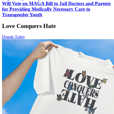
Will Vote on MAGA Bill to Jail Doctors and Parents
for Providing Medically Necessary Care to
Transgender Youth
Love Conquers Hate
Donate Today