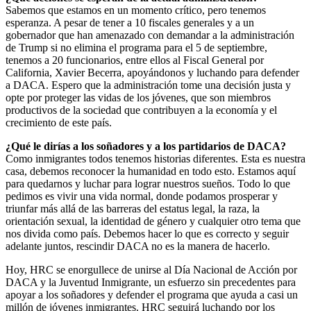
Sabemos que estamos en un momento crítico, pero tenemos
esperanza. A pesar de tener a 10 fiscales generales y a un
gobernador que han amenazado con demandar a la administración
de Trump si no elimina el programa para el 5 de septiembre,
tenemos a 20 funcionarios, entre ellos al Fiscal General por
California, Xavier Becerra, apoyándonos y luchando para defender
a DACA. Espero que la administración tome una decisión justa y
opte por proteger las vidas de los jóvenes, que son miembros
productivos de la sociedad que contribuyen a la economía y el
crecimiento de este país.
¿Qué le dirías a los soñadores y a los partidarios de DACA?
Como inmigrantes todos tenemos historias diferentes. Esta es nuestra
casa, debemos reconocer la humanidad en todo esto. Estamos aquí
para quedarnos y luchar para lograr nuestros sueños. Todo lo que
pedimos es vivir una vida normal, donde podamos prosperar y
triunfar más allá de las barreras del estatus legal, la raza, la
orientación sexual, la identidad de género y cualquier otro tema que
nos divida como país. Debemos hacer lo que es correcto y seguir
adelante juntos, rescindir DACA no es la manera de hacerlo.
Hoy, HRC se enorgullece de unirse al Día Nacional de Acción por
DACA y la Juventud Inmigrante, un esfuerzo sin precedentes para
apoyar a los soñadores y defender el programa que ayuda a casi un
millón de jóvenes inmigrantes. HRC seguirá luchando por los