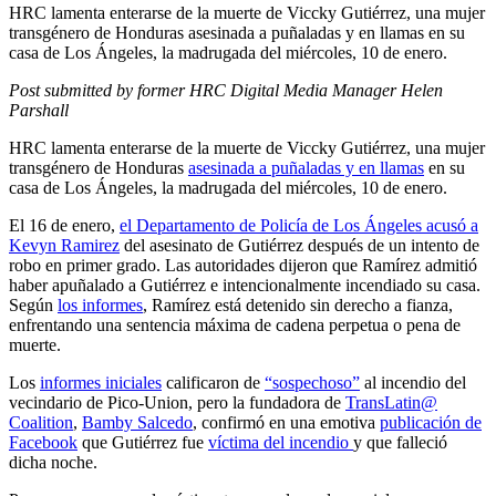
HRC lamenta enterarse de la muerte de Viccky Gutiérrez, una mujer
transgénero de Honduras asesinada a puñaladas y en llamas en su
casa de Los Ángeles, la madrugada del miércoles, 10 de enero.
Post submitted by former HRC Digital Media Manager Helen
Parshall
HRC lamenta enterarse de la muerte de Viccky Gutiérrez, una mujer
transgénero de Honduras
asesinada a puñaladas y en llamas
en su
casa de Los Ángeles, la madrugada del miércoles, 10 de enero.
El 16 de enero,
el Departamento de Policía de Los Ángeles acusó a
Kevyn Ramirez
del asesinato de Gutiérrez después de un intento de
robo en primer grado. Las autoridades dijeron que Ramírez admitió
haber apuñalado a Gutiérrez e intencionalmente incendiado su casa.
Según
los informes
, Ramírez está detenido sin derecho a fianza,
enfrentando una sentencia máxima de cadena perpetua o pena de
muerte.
Los
informes iniciales
calificaron de
“sospechoso”
al incendio del
vecindario de Pico-Union, pero la fundadora de
TransLatin@
Coalition
,
Bamby Salcedo
, confirmó en una emotiva
publicación de
Facebook
que Gutiérrez fue
víctima del incendio
y que falleció
dicha noche.