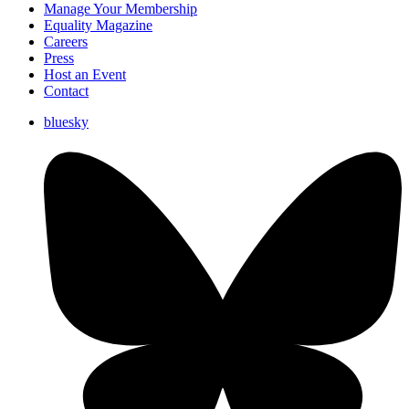
Manage Your Membership
Equality Magazine
Careers
Press
Host an Event
Contact
bluesky