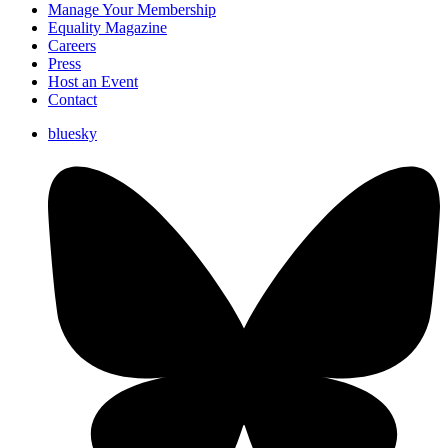
Manage Your Membership
Equality Magazine
Careers
Press
Host an Event
Contact
bluesky