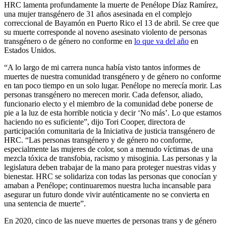
HRC lamenta profundamente la muerte de Penélope Díaz Ramírez,
una mujer transgénero de 31 años asesinada en el complejo
correccional de Bayamón en Puerto Rico el 13 de abril. Se cree que
su muerte corresponde al noveno asesinato violento de personas
transgénero o de género no conforme en
lo que va del año
en
Estados Unidos.
“A lo largo de mi carrera nunca había visto tantos informes de
muertes de nuestra comunidad transgénero y de género no conforme
en tan poco tiempo en un solo lugar. Penélope no merecía morir. Las
personas transgénero no merecen morir. Cada defensor, aliado,
funcionario electo y el miembro de la comunidad debe ponerse de
pie a la luz de esta horrible noticia y decir ‘No más’. Lo que estamos
haciendo no es suficiente”, dijo Tori Cooper, directora de
participación comunitaria de la Iniciativa de justicia transgénero de
HRC. “Las personas transgénero y de género no conforme,
especialmente las mujeres de color, son a menudo víctimas de una
mezcla tóxica de transfobia, racismo y misoginia. Las personas y la
legislatura deben trabajar de la mano para proteger nuestras vidas y
bienestar. HRC se solidariza con todas las personas que conocían y
amaban a Penélope; continuaremos nuestra lucha incansable para
asegurar un futuro donde vivir auténticamente no se convierta en
una sentencia de muerte”.
En 2020, cinco de las nueve muertes de personas trans y de género